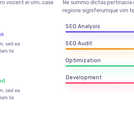
ro vocent ei vim, case
Ne summo dictas pertinacia n
regione signiferumque vim te
SEO Analysis
ns
SEO Audit
m, sed ea
Nam te
Optimization
Development
ed
m, sed ea
Nam te