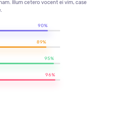
am. Illum cetero vocent ei vim, case
.
90%
89%
95%
96%