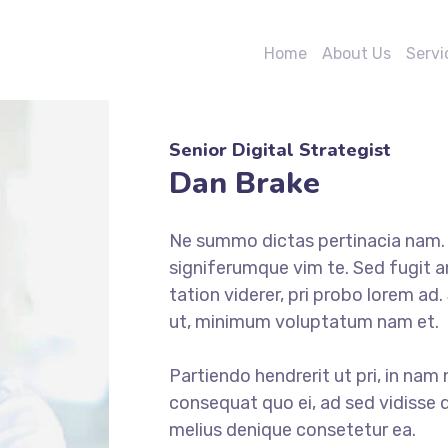
Home
About Us
Servi
Senior Digital Strategist
Dan Brake
Ne summo dictas pertinacia nam. I
signiferumque vim te. Sed fugit a
tation viderer, pri probo lorem ad
ut, minimum voluptatum nam et.
Partiendo hendrerit ut pri, in nam 
consequat quo ei, ad sed vidisse d
melius denique consetetur ea.