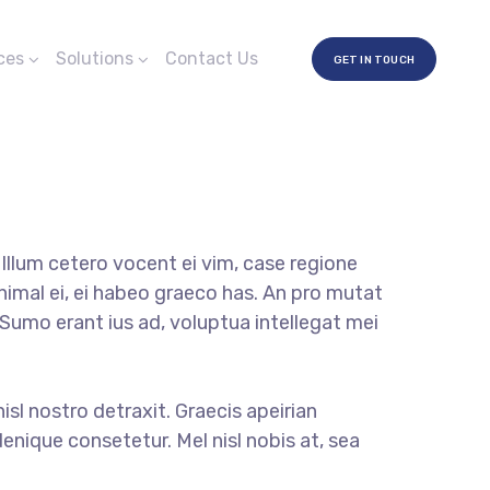
ces
Solutions
Contact Us
GET IN TOUCH
llum cetero vocent ei vim, case regione
nimal ei, ei habeo graeco has. An pro mutat
. Sumo erant ius ad, voluptua intellegat mei
nisl nostro detraxit. Graecis apeirian
enique consetetur. Mel nisl nobis at, sea